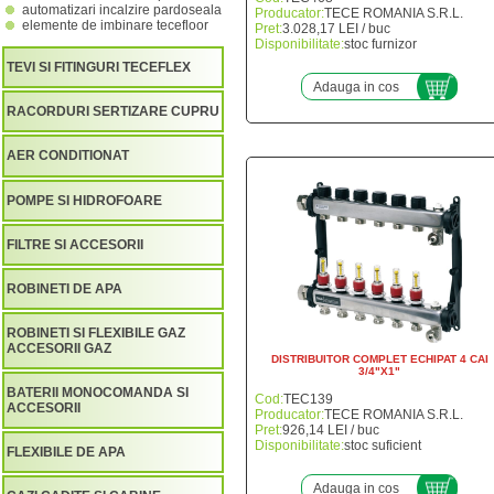
automatizari incalzire pardoseala
Producator:
TECE ROMANIA S.R.L.
elemente de imbinare tecefloor
Pret:
3.028,17 LEI / buc
Disponibilitate:
stoc furnizor
TEVI SI FITINGURI TECEFLEX
Adauga in cos
RACORDURI SERTIZARE CUPRU
AER CONDITIONAT
POMPE SI HIDROFOARE
FILTRE SI ACCESORII
ROBINETI DE APA
ROBINETI SI FLEXIBILE GAZ
ACCESORII GAZ
DISTRIBUITOR COMPLET ECHIPAT 4 CAI
3/4"X1"
BATERII MONOCOMANDA SI
Cod:
TEC139
ACCESORII
Producator:
TECE ROMANIA S.R.L.
Pret:
926,14 LEI / buc
Disponibilitate:
stoc suficient
FLEXIBILE DE APA
Adauga in cos