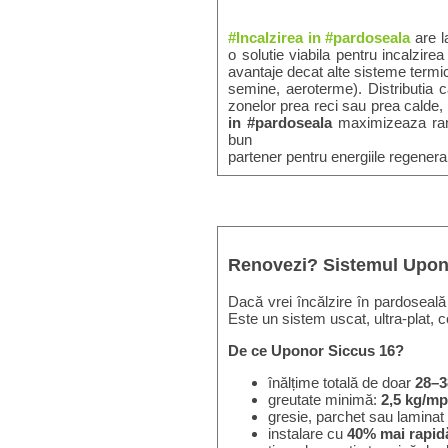
#Incalzirea in #pardoseala
are l
o solutie viabila pentru incalzire
avantaje decat alte sisteme termic
semine, aeroterme). Distributia ca
zonelor prea reci sau prea calde, i
in #pardoseala
maximizeaza rand
bun
partener pentru energiile regenerab
Renovezi? Sistemul Upono
Dacă vrei încălzire în pardoseală 
Este un sistem uscat, ultra-plat, 
De ce Uponor Siccus 16?
înălțime totală de doar
28–
greutate minimă:
2,5 kg/mp
gresie, parchet sau lamina
instalare cu
40% mai rapid