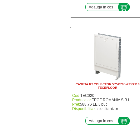
Adauga in cos
CASETA PT.COLECTOR 575X705-775X110
TECEFLOOR
Cod:
TEC020
Producator:
TECE ROMANIA S.R.L.
Pret:
588,76 LEI / buc
Disponibilitate:
stoc furnizor
Adauga in cos