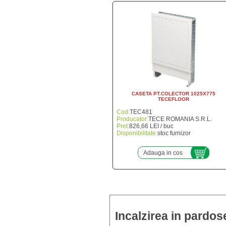
CASETA PT.COLECTOR 1025X775
TECEFLOOR
Cod:
TEC481
Producator:
TECE ROMANIA S.R.L.
Pret:
826,66 LEI / buc
Disponibilitate:
stoc furnizor
Adauga in cos
Incalzirea in pardos