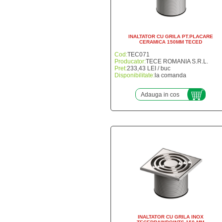
INALTATOR CU GRILA PT.PLACARE
CERAMICA 150MM TECED
Cod:
TEC071
Producator:
TECE ROMANIA S.R.L.
Pret:
233,43 LEI / buc
Disponibilitate:
la comanda
Adauga in cos
INALTATOR CU GRILA INOX