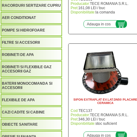
Producator:
TECE ROMANIA S.R.L.
RACORDURI SERTIZARE CUPRU
Pret:
161,08 LEI / buc
Disponibilitate:
la comanda
AER CONDITIONAT
Adauga in cos
POMPE SI HIDROFOARE
FILTRE SI ACCESORII
ROBINETI DE APA
ROBINETI SI FLEXIBILE GAZ
ACCESORII GAZ
BATERII MONOCOMANDA SI
ACCESORII
FLEXIBILE DE APA
SIFON EXTRAPLAT EV.LAT.DN50 PLACAR
CERAMICA
Cod:
TEC137
CAZI CADITE SI CABINE
Producator:
TECE ROMANIA S.R.L.
Pret:
346,30 LEI / buc
Disponibilitate:
stoc suficient
OBIECTE SANITARE
Adauga in cos
GRESIE SI FAIANTA