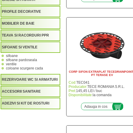
PROFILE DECORATIVE
MOBILIER DE BAIE
TEAVA SI RACORDURI PPR
SIFOANE SI VENTILE
sifoane
sifoane pardoseala
ventile
coloane scurgere cada
CORP SIFON EXTRAPLAT TECEDRAINPOIN
PT TERASE EV
REZERVOARE WC SI ARMATURI
Cod:
TEC041
Producator:
TECE ROMANIA S.R.L.
Pret:
145,45 LEI / buc
ACCESORII SANITARE
Disponibilitate:
la comanda
ADEZIVI SI KIT DE ROSTURI
Adauga in cos