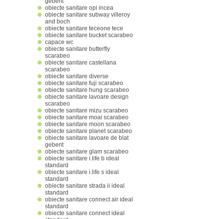
geberit
obiecte sanitare opi incea
obiecte sanitare subway villeroy
and boch
obiecte sanitare teceone tece
obiecte sanitare bucket scarabeo
capace wc
obiecte sanitare butterfly
scarabeo
obiecte sanitare castellana
scarabeo
obiecte sanitare diverse
obiecte sanitare fuji scarabeo
obiecte sanitare hung scarabeo
obiecte sanitare lavoare design
scarabeo
obiecte sanitare mizu scarabeo
obiecte sanitare moai scarabeo
obiecte sanitare moon scarabeo
obiecte sanitare planet scarabeo
obiecte sanitare lavoare de blat
geberit
obiecte sanitare glam scarabeo
obiecte sanitare i.life b ideal
standard
obiecte sanitare i.life s ideal
standard
obiecte sanitare strada ii ideal
standard
obiecte sanitare connect air ideal
standard
obiecte sanitare connect ideal