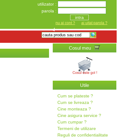
utilizator :
parola :
intra
nu ai cont ?
ai uitat parola ?
Cosul meu
Utile
Cum se plateste ?
Cum se livreaza ?
Cine monteaza ?
Cine asigura service ?
Cum cumpar ?
Termeni de utilizare
Reguli de confidentialitate