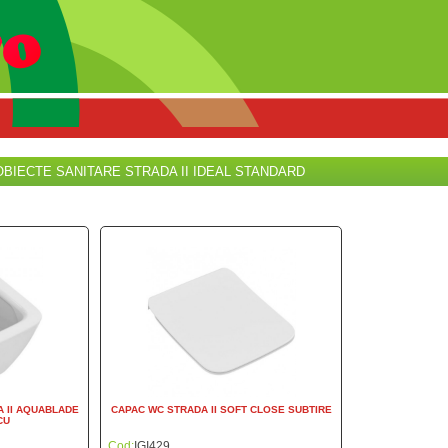
OBIECTE SANITARE STRADA II IDEAL STANDARD
 II AQUABLADE
CAPAC WC STRADA II SOFT CLOSE SUBTIRE
CU
Cod:
IGI429