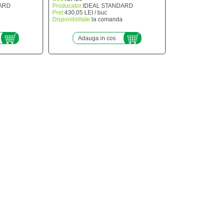
ARD
Producator:
IDEAL STANDARD
Pret:
430,05 LEI / buc
Disponibilitate:
la comanda
Adauga in cos