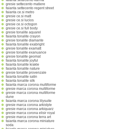
faianta settecento karma
gresie settecento matiere
faianta settecento regent street
faianta ce.si metro
gresie ce.si matt
gresie ce.si lucios
gresie ce.si octogon
gresie ce.si full body
gresie tonalite aquarel
faianta tonalite crayon
gresie tonalite diamante
faianta tonalite exabright
gresie tonalite examatt
gresie tonalite exanuance
gresie tonalite geomat
faianta tonalite joyful
faianta tonalite krakle
faianta tonalite nature
gresie tonalite provenzale
faianta tonalite satin
faianta tonalite silk
faianta marca corona multiforme
gresie marca corona multiforme
gresie marca corona multiforme
dune
faianta marca corona lilysuite
gresie marca corona arkistyle
gresie marca corona arkiquarz
gresie marca corona elisir royal
gresie marca corona terra art
faianta marca corona miniature
soda