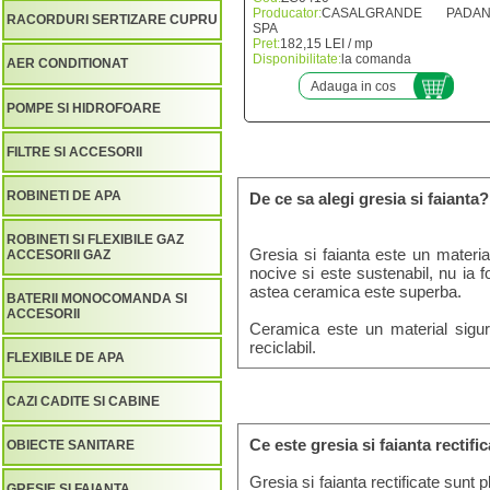
Producator:
CASALGRANDE PADAN
RACORDURI SERTIZARE CUPRU
SPA
Pret:
182,15 LEI / mp
Disponibilitate:
la comanda
AER CONDITIONAT
Adauga in cos
POMPE SI HIDROFOARE
FILTRE SI ACCESORII
ROBINETI DE APA
De ce sa alegi gresia si faianta?
ROBINETI SI FLEXIBILE GAZ
Gresia si faianta este un materia
ACCESORII GAZ
nocive si este sustenabil, nu ia f
astea ceramica este superba.
BATERII MONOCOMANDA SI
ACCESORII
Ceramica este un material sigur
reciclabil.
FLEXIBILE DE APA
CAZI CADITE SI CABINE
Ce este gresia si faianta rectifi
OBIECTE SANITARE
Gresia si faianta rectificate sunt
GRESIE SI FAIANTA