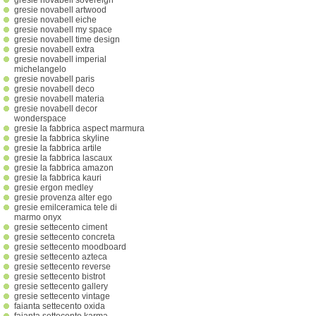
gresie novabell sovereign
gresie novabell artwood
gresie novabell eiche
gresie novabell my space
gresie novabell time design
gresie novabell extra
gresie novabell imperial
michelangelo
gresie novabell paris
gresie novabell deco
gresie novabell materia
gresie novabell decor
wonderspace
gresie la fabbrica aspect marmura
gresie la fabbrica skyline
gresie la fabbrica artile
gresie la fabbrica lascaux
gresie la fabbrica amazon
gresie la fabbrica kauri
gresie ergon medley
gresie provenza alter ego
gresie emilceramica tele di
marmo onyx
gresie settecento ciment
gresie settecento concreta
gresie settecento moodboard
gresie settecento azteca
gresie settecento reverse
gresie settecento bistrot
gresie settecento gallery
gresie settecento vintage
faianta settecento oxida