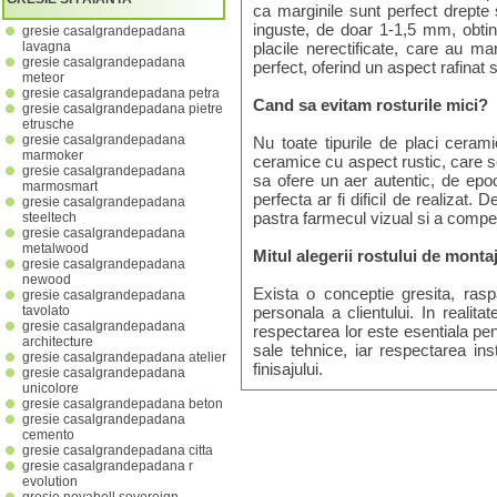
ca marginile sunt perfect drepte 
inguste, de doar 1-1,5 mm, obti
gresie casalgrandepadana
placile nerectificate, care au mar
lavagna
gresie casalgrandepadana
perfect, oferind un aspect rafinat s
meteor
gresie casalgrandepadana petra
Cand sa evitam rosturile mici?
gresie casalgrandepadana pietre
etrusche
gresie casalgrandepadana
Nu toate tipurile de placi cerami
marmoker
ceramice cu aspect rustic, care se
gresie casalgrandepadana
sa ofere un aer autentic, de epoc
marmosmart
perfecta ar fi dificil de realiza
gresie casalgrandepadana
pastra farmecul vizual si a compen
steeltech
gresie casalgrandepadana
metalwood
Mitul alegerii rostului de montaj
gresie casalgrandepadana
newood
Exista o conceptie gresita, rasp
gresie casalgrandepadana
personala a clientului. In realita
tavolato
gresie casalgrandepadana
respectarea lor este esentiala pen
architecture
sale tehnice, iar respectarea ins
gresie casalgrandepadana atelier
finisajului.
gresie casalgrandepadana
unicolore
gresie casalgrandepadana beton
gresie casalgrandepadana
cemento
gresie casalgrandepadana citta
gresie casalgrandepadana r
evolution