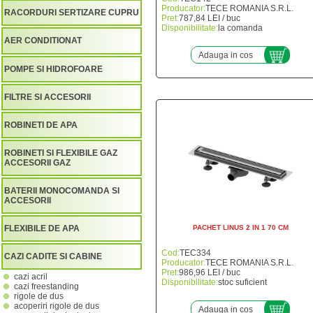
Producator:
TECE ROMANIA S.R.L.
RACORDURI SERTIZARE CUPRU
Pret:
787,84 LEI / buc
Disponibilitate:
la comanda
AER CONDITIONAT
Adauga in cos
POMPE SI HIDROFOARE
FILTRE SI ACCESORII
ROBINETI DE APA
ROBINETI SI FLEXIBILE GAZ
ACCESORII GAZ
BATERII MONOCOMANDA SI
ACCESORII
FLEXIBILE DE APA
PACHET LINUS 2 IN 1 70 CM
Cod:
TEC334
CAZI CADITE SI CABINE
Producator:
TECE ROMANIA S.R.L.
Pret:
986,96 LEI / buc
cazi acril
Disponibilitate:
stoc suficient
cazi freestanding
rigole de dus
acoperiri rigole de dus
Adauga in cos