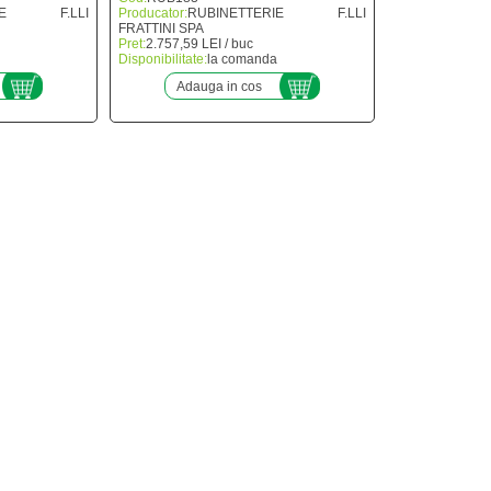
RIE F.LLI
Producator:
RUBINETTERIE F.LLI
FRATTINI SPA
Pret:
2.757,59 LEI / buc
Disponibilitate:
la comanda
Adauga in cos