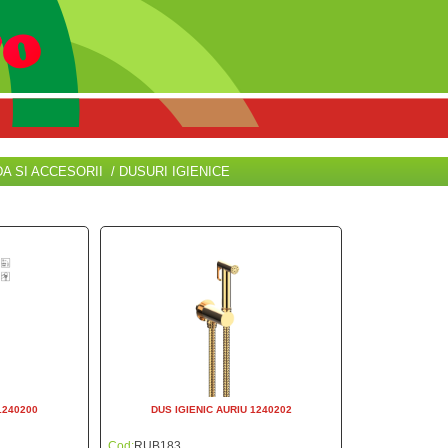
 SI ACCESORII / DUSURI IGIENICE
1240200
DUS IGIENIC AURIU 1240202
Cod:
RUB183