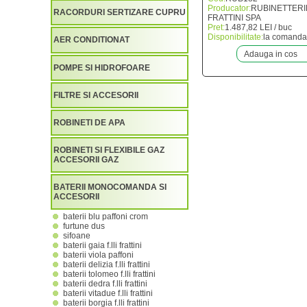
Producator:
RUBINETTE
RACORDURI SERTIZARE CUPRU
FRATTINI SPA
Pret:
1.487,82 LEI / buc
Disponibilitate:
la comanda
AER CONDITIONAT
Adauga in cos
POMPE SI HIDROFOARE
FILTRE SI ACCESORII
ROBINETI DE APA
ROBINETI SI FLEXIBILE GAZ
ACCESORII GAZ
BATERII MONOCOMANDA SI
ACCESORII
baterii blu paffoni crom
furtune dus
sifoane
baterii gaia f.lli frattini
baterii viola paffoni
baterii delizia f.lli frattini
baterii tolomeo f.lli frattini
baterii dedra f.lli frattini
baterii vitadue f.lli frattini
baterii borgia f.lli frattini