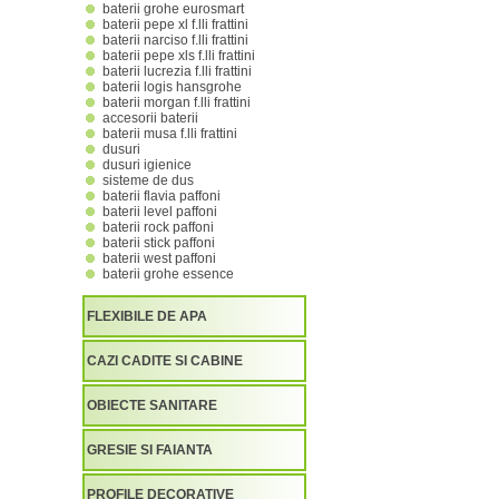
baterii grohe eurosmart
baterii pepe xl f.lli frattini
baterii narciso f.lli frattini
baterii pepe xls f.lli frattini
baterii lucrezia f.lli frattini
baterii logis hansgrohe
baterii morgan f.lli frattini
accesorii baterii
baterii musa f.lli frattini
dusuri
dusuri igienice
sisteme de dus
baterii flavia paffoni
baterii level paffoni
baterii rock paffoni
baterii stick paffoni
baterii west paffoni
baterii grohe essence
FLEXIBILE DE APA
CAZI CADITE SI CABINE
OBIECTE SANITARE
GRESIE SI FAIANTA
PROFILE DECORATIVE