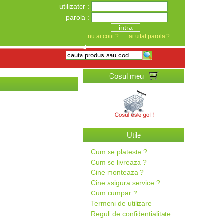
utilizator :
parola :
intra
nu ai cont ?
ai uitat parola ?
Cosul meu
Utile
Cum se plateste ?
Cum se livreaza ?
Cine monteaza ?
Cine asigura service ?
Cum cumpar ?
Termeni de utilizare
Reguli de confidentialitate