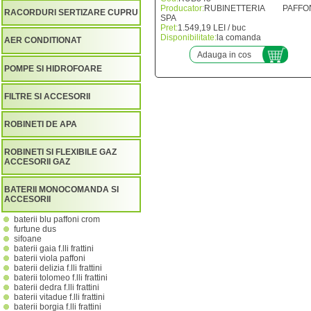
Producator:
RUBINETTERIA PAFFO
RACORDURI SERTIZARE CUPRU
SPA
Pret:
1.549,19 LEI / buc
Disponibilitate:
la comanda
AER CONDITIONAT
Adauga in cos
POMPE SI HIDROFOARE
FILTRE SI ACCESORII
ROBINETI DE APA
ROBINETI SI FLEXIBILE GAZ
ACCESORII GAZ
BATERII MONOCOMANDA SI
ACCESORII
baterii blu paffoni crom
furtune dus
sifoane
baterii gaia f.lli frattini
baterii viola paffoni
baterii delizia f.lli frattini
baterii tolomeo f.lli frattini
baterii dedra f.lli frattini
baterii vitadue f.lli frattini
baterii borgia f.lli frattini