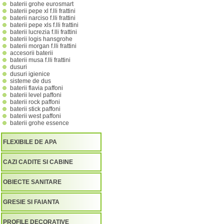
baterii grohe eurosmart
baterii pepe xl f.lli frattini
baterii narciso f.lli frattini
baterii pepe xls f.lli frattini
baterii lucrezia f.lli frattini
baterii logis hansgrohe
baterii morgan f.lli frattini
accesorii baterii
baterii musa f.lli frattini
dusuri
dusuri igienice
sisteme de dus
baterii flavia paffoni
baterii level paffoni
baterii rock paffoni
baterii stick paffoni
baterii west paffoni
baterii grohe essence
FLEXIBILE DE APA
CAZI CADITE SI CABINE
OBIECTE SANITARE
GRESIE SI FAIANTA
PROFILE DECORATIVE