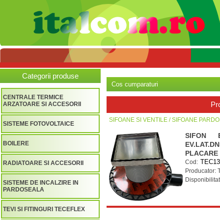
Categorii produse
Cos cumparaturi
CENTRALE TERMICE
Pr
ARZATOARE SI ACCESORII
SIFOANE SI VENTILE / SIFOANE PARD
SISTEME FOTOVOLTAICE
SIFON E
BOILERE
EV.LAT.DN
PLACARE
Cod:
RADIATOARE SI ACCESORII
Producator:
Disponibilita
SISTEME DE INCALZIRE IN
PARDOSEALA
TEVI SI FITINGURI TECEFLEX